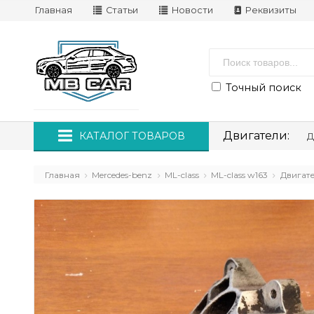
Главная
Статьи
Новости
Реквизиты
Точный поиск
Двигатели:
КАТАЛОГ ТОВАРОВ
Д
Главная
Mercedes-benz
ML-class
ML-class w163
Двигат