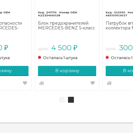
247170
122990
A2225406028
A6510903637
опасности
Блок предохранителей
Патрубок вп
RCEDES-
MERCEDES-BENZ S-класс
коллектора
с
W222/C217/A217
BENZ E-кла
07/A207
рестайлинг (2017 - 2020)
W212/S212/C
(2009 - 2013)
00
4 500
30
₽
₽
ЦЕНА:
ЦЕНА:
штука
Осталась 1 штука
Осталась 1
рзину
В корзину
В к