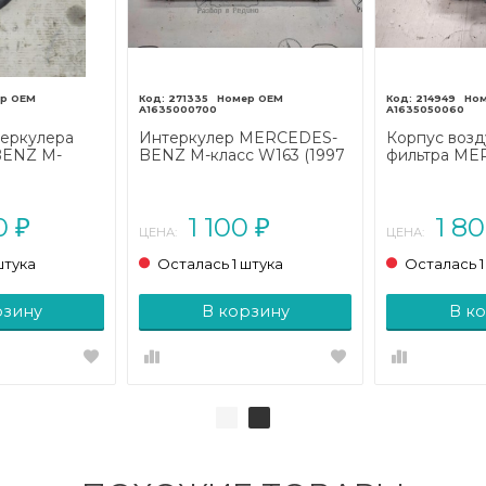
271335
214949
A1635000700
A1635050060
теркулера
Интеркулер MERCEDES-
Корпус воз
ENZ M-
BENZ M-класс W163 (1997
фильтра M
естайлинг
- 2001)
M-класс W16
(2001 - 2005)
00
1 100
1 8
₽
₽
ЦЕНА:
ЦЕНА:
штука
Осталась 1 штука
Осталась 1
рзину
В корзину
В к