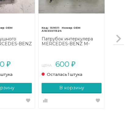
159511
A1635011524
душного
Патрубок интеркулера
ERCEDES-BENZ
MERCEDES-BENZ M-
3 рестайлинг
класс W163 рестайлинг
(2001 - 2005)
00
600
₽
₽
ЦЕНА:
 штука
Осталась 1 штука
орзину
В корзину