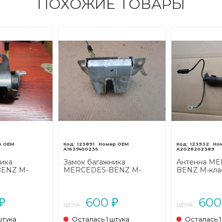
ПОХОЖИЕ ТОВАРЫ
123891
123932
A1637400235
A2028202389
ика
Замок багажника
Антенна ME
ENZ M-
MERCEDES-BENZ M-
BENZ M-кла
естайлинг
класс W163 рестайлинг
рестайлинг (
(2001 - 2005)
600
60
₽
₽
ЦЕНА:
ЦЕНА:
штука
Осталась 1 штука
Осталась 1