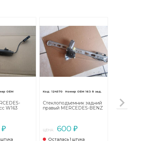
124570
163 R зад.
RCEDES-
Стеклоподъемник задний
сс W163
правый MERCEDES-BENZ
2001 - 2005)
M-класс W163 рестайлинг
(2001 - 2005)
0
600
₽
₽
ЦЕНА:
 штука
Осталась 1 штука