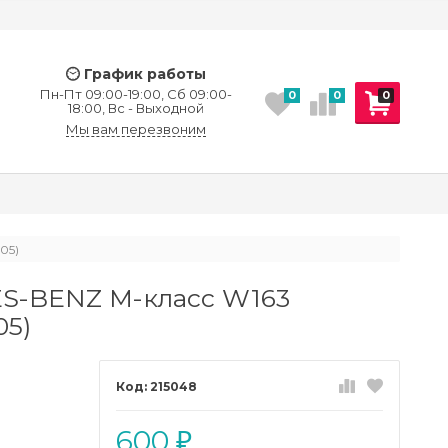
График работы
Пн-Пт 09:00-19:00, Сб 09:00-
0
0
0
18:00, Вс - Выходной
Мы вам перезвоним
05)
S-BENZ M-класс W163
05)
215048
600
₽