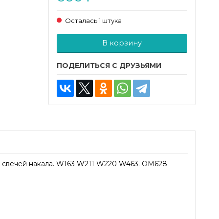
Осталась 1 штука
Добавляется...
Добавлен
В корзину
ПОДЕЛИТЬСЯ С ДРУЗЬЯМИ
е свечей накала. W163 W211 W220 W463. OM628