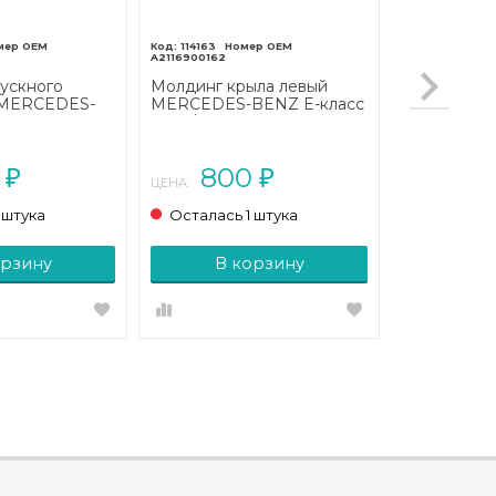
114163
A2116900162
ускного
Молдинг крыла левый
 MERCEDES-
MERCEDES-BENZ E-класс
сс
W211/S211 (2002 - 2006)
207/A207
0
800
₽
₽
ЦЕНА:
 штука
Осталась 1 штука
орзину
В корзину