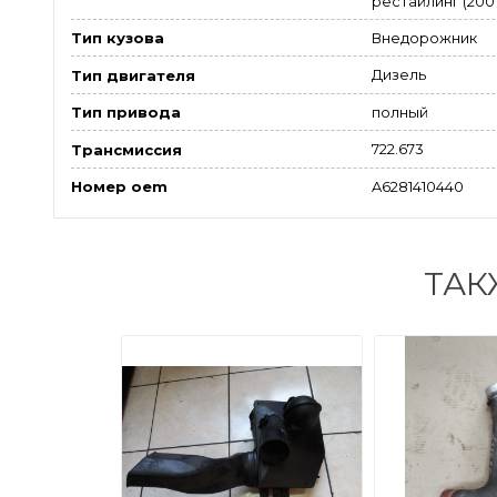
рестайлинг (2001
Внедорожник
Тип кузова
Дизель
Тип двигателя
полный
Тип привода
722.673
Трансмиссия
A6281410440
Номер oem
ТАК