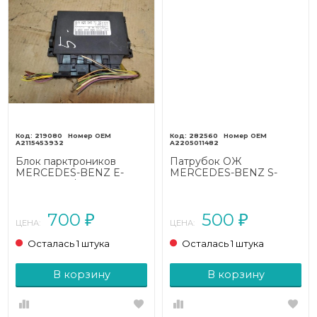
219080
282560
A2115453932
A2205011482
Блок парктроников
Патрубок ОЖ
MERCEDES-BENZ E-
MERCEDES-BENZ S-
класс W211/S211 (2002 -
класс W220 (1998 - 2005)
2006)
700
500
₽
₽
ЦЕНА:
ЦЕНА:
Осталась 1 штука
Осталась 1 штука
В корзину
В корзину