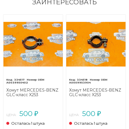
ЗАИНТЕРЕСОВАТЬ
334517
334518
A0039950402
A0009953904
Хомут MERCEDES-BENZ
Хомут MERCEDES-BENZ
GLC-класс X253
GLC-класс X253
рестайлинг (2019 - 2025)
рестайлинг (2019 - 2025)
500
500
₽
₽
ЦЕНА:
ЦЕНА:
Осталась 1 штука
Осталась 1 штука