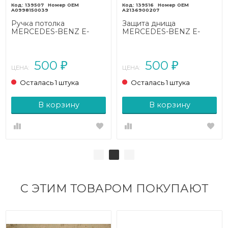
139507
139516
A0998150039
A2136900207
Ручка потолка
Защита днища
MERCEDES-BENZ E-
MERCEDES-BENZ E-
класс
класс
W213/S213/C238/A238
W213/S213/C238/A238
(2016 - 2021)
(2016 - 2021)
500
500
₽
₽
ЦЕНА:
ЦЕНА:
Осталась 1 штука
Осталась 1 штука
В корзину
В корзину
С ЭТИМ ТОВАРОМ ПОКУПАЮТ