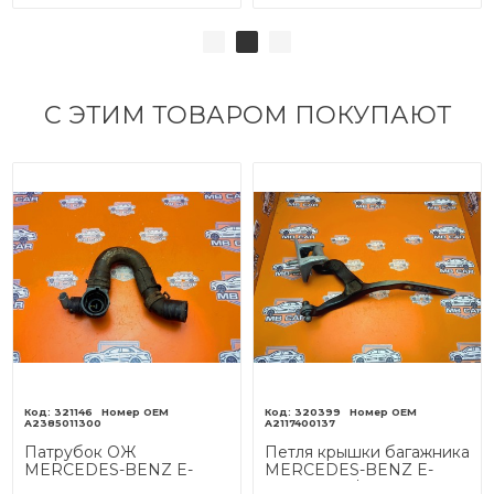
С ЭТИМ ТОВАРОМ ПОКУПАЮТ
321146
320399
A2385011300
A2117400137
Патрубок ОЖ
Петля крышки багажника
MERCEDES-BENZ E-
MERCEDES-BENZ E-
класс
класс W211/S211 (2002 -