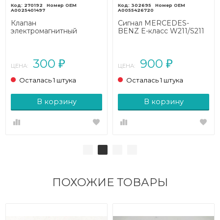
270192
302695
A0025401497
A0055426720
Клапан
Сигнал MERCEDES-
электромагнитный
BENZ E-класс W211/S211
MERCEDES-BENZ E-
(2002 - 2006)
класс W211/S211 (2002 -
2006)
300
900
₽
₽
ЦЕНА:
ЦЕНА:
Осталась 1 штука
Осталась 1 штука
В корзину
В корзину
ПОХОЖИЕ ТОВАРЫ