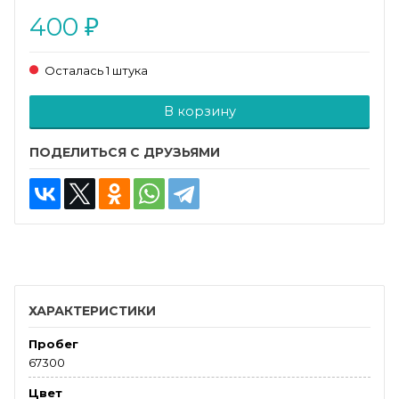
400
₽
Осталась 1 штука
Добавляется...
Добавлен
В корзину
ПОДЕЛИТЬСЯ С ДРУЗЬЯМИ
ХАРАКТЕРИСТИКИ
Пробег
67300
Цвет