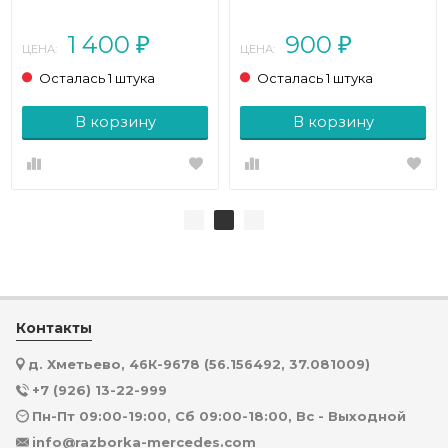
W213/S213/C238/A238
2006)
(2016 - 2021) E 400 3.0
1 400
900
4MATIC 9G-Tronic (333
₽
₽
ЦЕНА:
ЦЕНА:
л.с.)
Осталась 1 штука
Осталась 1 штука
В корзину
В корзину
Контакты
д. Хметьево, 46К-9678 (56.156492, 37.081009)
+7 (926) 13-22-999
Пн-Пт 09:00-19:00, Сб 09:00-18:00, Вс - Выходной
info@razborka-mercedes.com