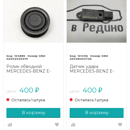
103885
101396
A0002020019
A0028202726
Ролик обводной
Датчик удара
MERCEDES-BENZ E-
MERCEDES-BENZ E-
класс W211/S211 (2002 -
класс W211/S211 (2002 -
2006)
2006)
400
400
₽
₽
ЦЕНА:
ЦЕНА:
Осталась 1 штука
Осталась 1 штука
В корзину
В корзину