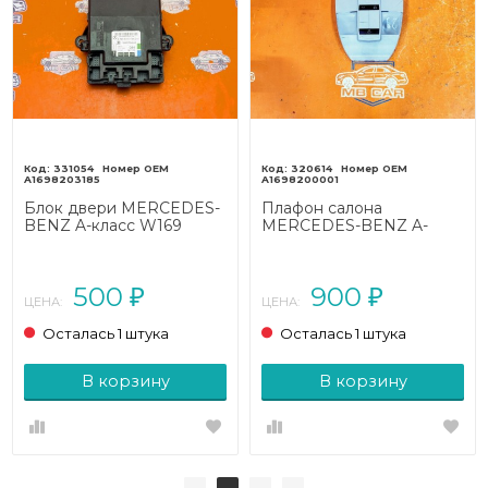
331054
320614
A1698203185
A1698200001
Блок двери MERCEDES-
Плафон салона
BENZ A-класс W169
MERCEDES-BENZ A-
(2004 - 2008)
класс W169 (2004 - 2008)
500
900
₽
₽
ЦЕНА:
ЦЕНА:
Осталась 1 штука
Осталась 1 штука
В корзину
В корзину