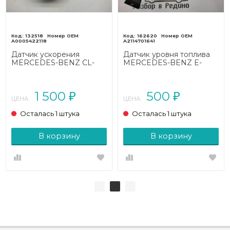
132518
162620
A0005422118
A2114701641
Датчик ускорения
Датчик уровня топлива
MERCEDES-BENZ CL-
MERCEDES-BENZ E-
класс C140 (1992 - 2000)
класс W211/S211 (2002 -
2006)
1 500
500
₽
₽
ЦЕНА:
ЦЕНА:
Осталась 1 штука
Осталась 1 штука
В корзину
В корзину