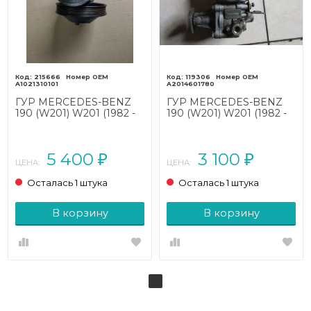
215666
119306
A1021310101
A2014601780
ГУР MERCEDES-BENZ
ГУР MERCEDES-BENZ
190 (W201) W201 (1982 -
190 (W201) W201 (1982 -
1993)
1993)
5 400
3 100
₽
₽
ЦЕНА:
ЦЕНА:
Осталась 1 штука
Осталась 1 штука
В корзину
В корзину