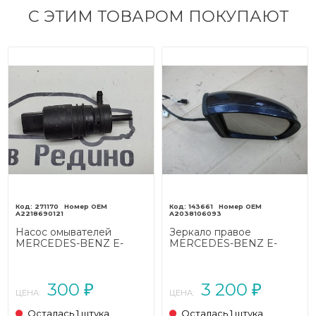
С ЭТИМ ТОВАРОМ ПОКУПАЮТ
271170
143661
A2218690121
A2038106093
Насос омывателей
Зеркало правое
MERCEDES-BENZ E-
MERCEDES-BENZ E-
класс W211/S211
класс W211/S211 (2002 -
рестайлинг (2006 - 2009)
2006)
300
3 200
₽
₽
ЦЕНА:
ЦЕНА:
Осталась 1 штука
Осталась 1 штука