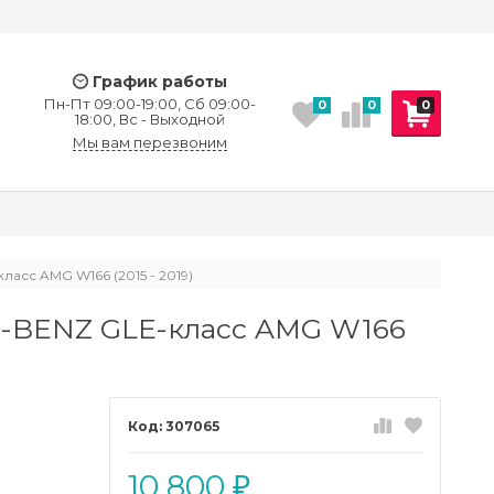
График работы
Пн-Пт 09:00-19:00, Сб 09:00-
0
0
0
18:00, Вс - Выходной
Мы вам перезвоним
сс AMG W166 (2015 - 2019)
-BENZ GLE-класс AMG W166
307065
10 800
₽