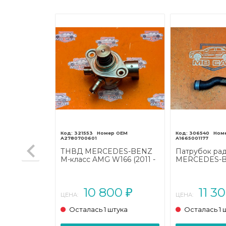
321553
306540
A2780700601
A1665001177
DES-BENZ
ТНВД MERCEDES-BENZ
Патрубок ра
166 (2011 -
M-класс AMG W166 (2011 -
MERCEDES-B
2015)
класс AMG W1
2019)
00
10 800
11 3
₽
₽
ЦЕНА:
ЦЕНА:
тука
Осталась 1 штука
Осталась 1 