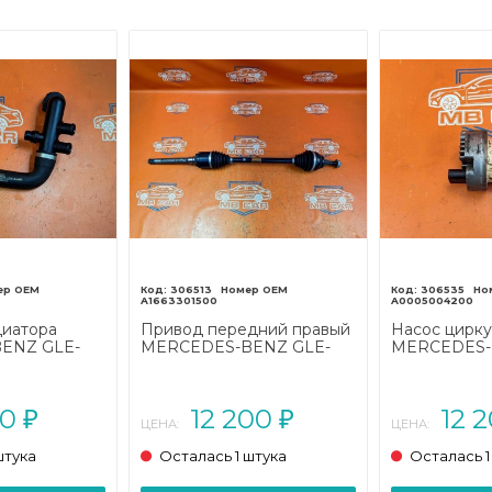
306513
306535
A1663301500
A0005004200
диатора
Привод передний правый
Насос цирк
ENZ GLE-
MERCEDES-BENZ GLE-
MERCEDES-
66 (2015 -
класс AMG W166 (2015 -
класс AMG W
2019)
2019)
00
12 200
12 
₽
₽
ЦЕНА:
ЦЕНА:
штука
Осталась 1 штука
Осталась 1