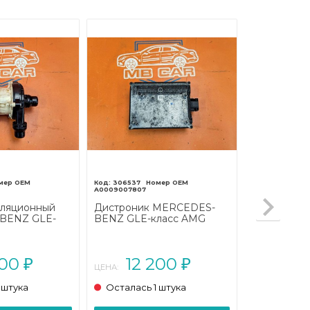
306537
A0009007807
уляционный
Дистроник MERCEDES-
BENZ GLE-
BENZ GLE-класс AMG
166 (2015 -
W166 (2015 - 2019)
200
12 200
₽
₽
ЦЕНА:
 штука
Осталась 1 штука