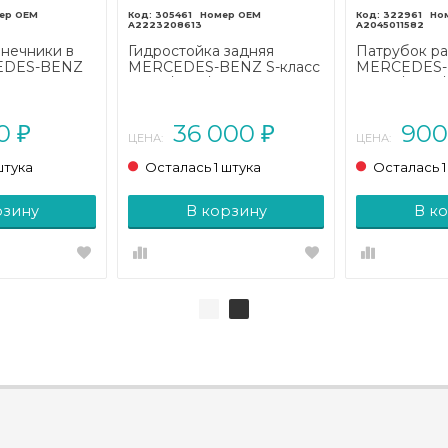
305461
322961
A2223208613
A2045011582
нечники в
Гидростойка задняя
Патрубок р
EDES-BENZ
MERCEDES-BENZ S-класс
MERCEDES-B
W222/C217/A217 (2013 -
W204/S204/
38/A238 (2016
2017)
рестайлинг (2
00
36 000
90
₽
₽
ЦЕНА:
ЦЕНА:
штука
Осталась 1 штука
Осталась 1
рзину
В корзину
В к