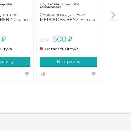
249784
A2038201642
адиатора
Сервоприводы печки
ENZ C-класс
MERCEDES-BENZ E-класс
С204
W211/S211 рестайлинг
011 - 2015)
(2006 - 2009)
0
500
₽
₽
ЦЕНА:
 штука
Осталась 1 штука
орзину
В корзину