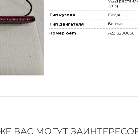
W221 рестайли
2013)
Седан
Тип кузова
Бензин
Тип двигателя
A2218200056
Номер oem
ЖЕ ВАС МОГУТ ЗАИНТЕРЕСО