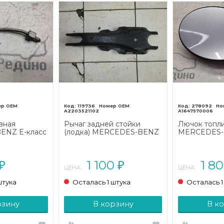
119736
278092
A2203521102
A1647570006
вная
Рычаг задней стойки
Лючок топли
ENZ E-класс
(лодка) MERCEDES-BENZ
MERCEDES-
стайлинг
S-класс W220 (1998 - 2005)
класс W164 (
1 100
1 8
₽
₽
ЦЕНА:
ЦЕНА:
штука
Осталась 1 штука
Осталась 1
рзину
В корзину
В к