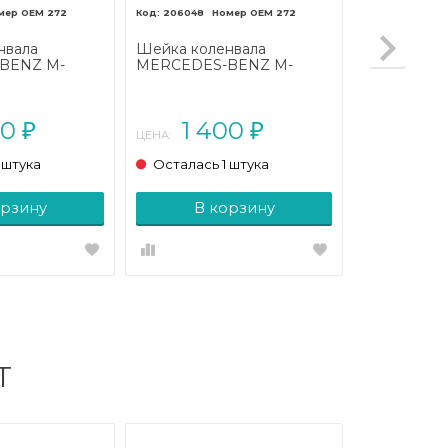
272
206048
272
нвала
Шейка коленвала
BENZ M-
MERCEDES-BENZ M-
2005 - 2008)
класс W164 (2005 - 2008)
00
1 400
₽
₽
ЦЕНА:
 штука
Осталась 1 штука
орзину
В корзину
Т