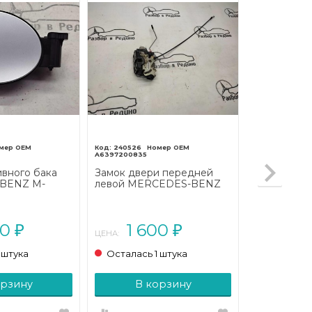
240526
A6397200835
вного бака
Замок двери передней
BENZ M-
левой MERCEDES-BENZ
2005 - 2008)
V-класс W639 (2003 - 2014)
00
1 600
₽
₽
ЦЕНА:
 штука
Осталась 1 штука
орзину
В корзину