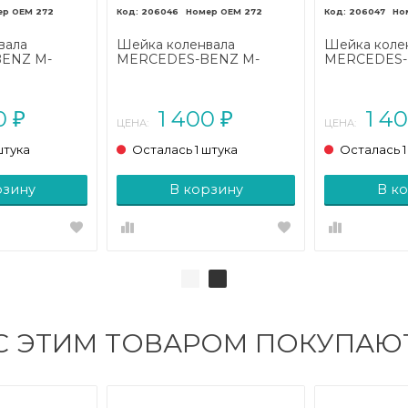
272
206046
272
206047
вала
Шейка коленвала
Шейка коле
ENZ M-
MERCEDES-BENZ M-
MERCEDES-
005 - 2008)
класс W164 (2005 - 2008)
класс W164 (
00
1 400
1 4
₽
₽
ЦЕНА:
ЦЕНА:
штука
Осталась 1 штука
Осталась 1
рзину
В корзину
В к
С ЭТИМ ТОВАРОМ ПОКУПАЮ