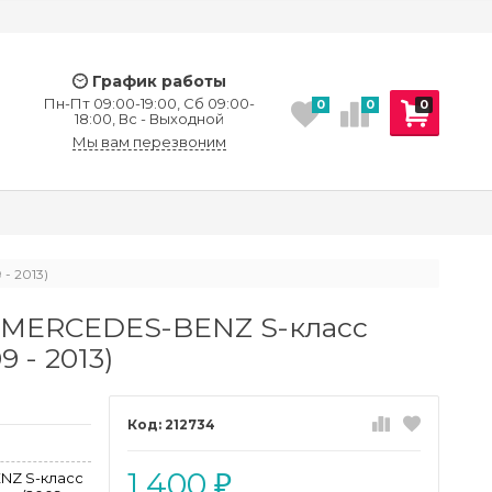
График работы
Пн-Пт 09:00-19:00, Сб 09:00-
0
0
0
18:00, Вс - Выходной
Мы вам перезвоним
- 2013)
а MERCEDES-BENZ S-класс
 - 2013)
212734
1 400
NZ S-класс
₽