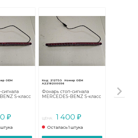
212733
A2218200056
-сигнала
Фонарь стоп-сигнала
ENZ S-класс
MERCEDES-BENZ S-класс
линг (2009 -
W221 рестайлинг (2009 -
2013)
00
1 400
₽
₽
ЦЕНА:
 штука
Осталась 1 штука