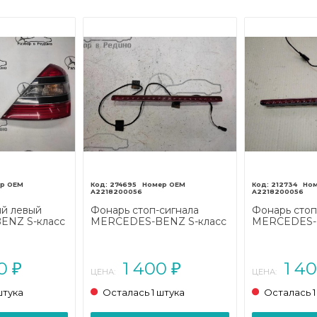
274695
212734
A2218200056
A2218200056
ий левый
Фонарь стоп-сигнала
Фонарь стоп
ENZ S-класс
MERCEDES-BENZ S-класс
MERCEDES-B
2009)
W221 (2005 - 2009)
W221 рестай
2013)
00
1 400
1 4
₽
₽
ЦЕНА:
ЦЕНА:
штука
Осталась 1 штука
Осталась 1