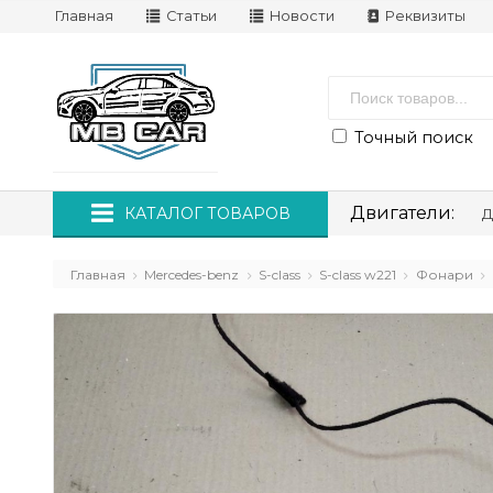
Главная
Статьи
Новости
Реквизиты
Точный поиск
Двигатели:
КАТАЛОГ ТОВАРОВ
Д
Главная
Mercedes-benz
S-class
S-class w221
Фонари