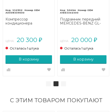
332952
304144
A0008309500
A1663302300
Компрессор
Подрамник передний
кондиционера
MERCEDES-BENZ GL-
MERCEDES-BENZ GL-
класс X166 (2012 - 2016)
класс X166 (2012 - 2016)
20 300
20 000
₽
₽
ЦЕНА:
ЦЕНА:
Осталась 1 штука
Осталась 1 штука
В корзину
В корзину
С ЭТИМ ТОВАРОМ ПОКУПАЮТ