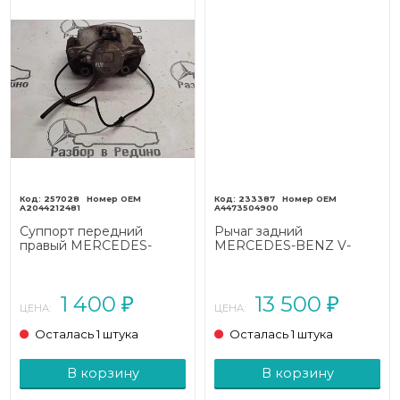
257028
233387
A2044212481
A4473504900
Суппорт передний
Рычаг задний
правый MERCEDES-
MERCEDES-BENZ V-
BENZ E-класс
класс W447 (2014 - 2025)
W212/S212/C207/A207
(2009 - 2013)
1 400
13 500
₽
₽
ЦЕНА:
ЦЕНА:
Осталась 1 штука
Осталась 1 штука
В корзину
В корзину