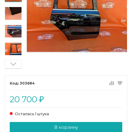
303684
20 700
₽
Осталась 1 штука
Добавляется...
Добавлен
В корзину