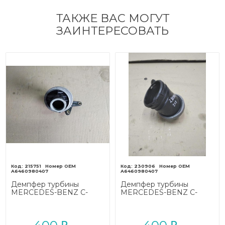
ТАКЖЕ ВАС МОГУТ
ЗАИНТЕРЕСОВАТЬ
215751
230906
A6460980407
A6460980407
Демпфер турбины
Демпфер турбины
MERCEDES-BENZ C-
MERCEDES-BENZ C-
класс W203/S203/CL203
класс W203/S203/CL203
(2000 - 2004)
(2000 - 2004)