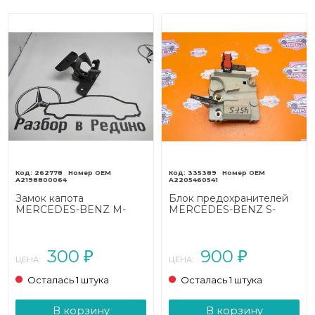
262778
335389
A2198800064
A2205460541
Замок капота
Блок предохранителей
MERCEDES-BENZ M-
MERCEDES-BENZ S-
класс W164 (2005 - 2008)
класс W220 (1998 - 2005)
300
900
₽
₽
ЦЕНА:
ЦЕНА:
Осталась 1 штука
Осталась 1 штука
В корзину
В корзину