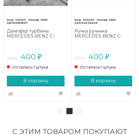
112053
152242
A6110981807
A2034270620
Демпфер турбины
Ручка ручника
MERCEDES-BENZ C-
MERCEDES-BENZ C-
класс W203/S203/CL203
класс W203/S203/CL203
(2000 - 2004)
(2000 - 2004)
400
400
₽
₽
ЦЕНА:
ЦЕНА:
Осталась 1 штука
Осталась 1 штука
В корзину
В корзину
С ЭТИМ ТОВАРОМ ПОКУПАЮТ