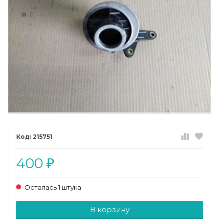
215751
400
₽
Осталась 1 штука
Добавляется...
Добавлен
В корзину