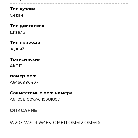
Тип кузова
Седан
Тип двигателя
Дизель
Тип привода
задний
Трансмиссия
АКПП
Номер oem
A6460980407
Совместимые oem номера
A6110981007,A6110981807
ОПИСАНИЕ
W203 W209 W463. OM611 OM612 OM646.