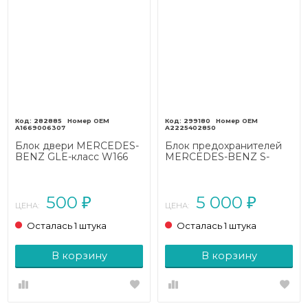
282885
299180
A1669006307
A2225402850
Блок двери MERCEDES-
Блок предохранителей
BENZ GLE-класс W166
MERCEDES-BENZ S-
(2015 - 2018)
класс AMG
W222/C217/A217 (2013 -
2017)
500
5 000
₽
₽
ЦЕНА:
ЦЕНА:
Осталась 1 штука
Осталась 1 штука
В корзину
В корзину