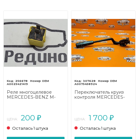
256678
307628
A0025421419
A0075458924
Реле многоцелевое
Переключатель круиз
MERCEDES-BENZ M-
контроля MERCEDES-
класс W163 (1997 - 2001)
BENZ M-класс W163
рестайлинг (2001 - 2005)
200
1 700
₽
₽
ЦЕНА:
ЦЕНА:
Осталась 1 штука
Осталась 1 штука