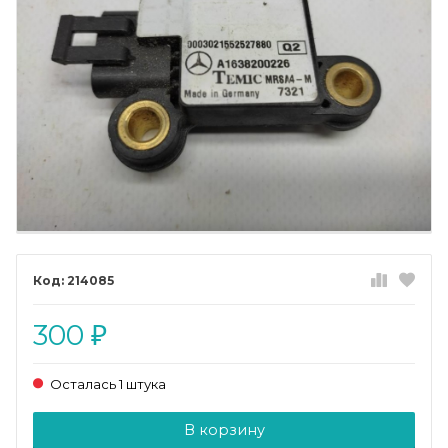
214085
300
₽
Осталась 1 штука
Добавляется...
Добавлен
В корзину