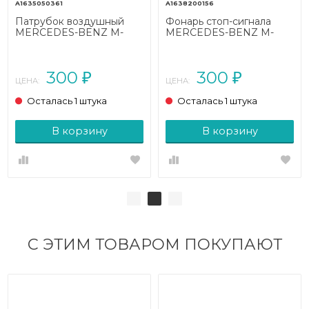
A1635050361
A1638200156
Патрубок воздушный
Фонарь стоп-сигнала
MERCEDES-BENZ M-
MERCEDES-BENZ M-
класс W163 рестайлинг
класс W163 рестайлинг
(2001 - 2005)
(2001 - 2005)
300
300
₽
₽
ЦЕНА:
ЦЕНА:
Осталась 1 штука
Осталась 1 штука
В корзину
В корзину
С ЭТИМ ТОВАРОМ ПОКУПАЮТ