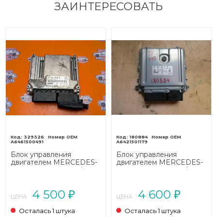
ЗАИНТЕРЕСОВАТЬ
329326
180884
A6461500491
A6421501179
Блок управления
Блок управления
двигателем MERCEDES-
двигателем MERCEDES-
BENZ E-класс W211/S211
BENZ E-класс W211/S211
(2002 - 2006)
(2002 - 2006)
4 500
4 600
₽
₽
ЦЕНА:
ЦЕНА:
Осталась 1 штука
Осталась 1 штука