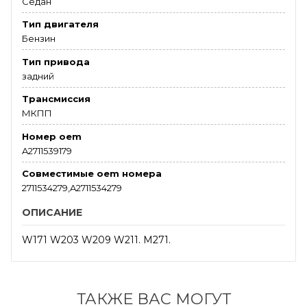
Седан
Тип двигателя
Бензин
Тип привода
задний
Трансмиссия
МКПП
Номер oem
A2711539179
Совместимые oem номера
2711534279,A2711534279
ОПИСАНИЕ
W171 W203 W209 W211. M271.
ТАКЖЕ ВАС МОГУТ