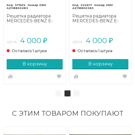
317404
322617
A2118800283
A2118800383
Решетка радиатора
Решетка радиатора
MERCEDES-BENZ E-
MERCEDES-BENZ E-
класс W211/S211 (2002 -
класс W211/S211 (2002 -
2006)
2006)
4 000
4 000
₽
₽
ЦЕНА:
ЦЕНА:
Осталась 1 штука
Осталась 1 штука
В корзину
В корзину
С ЭТИМ ТОВАРОМ ПОКУПАЮТ