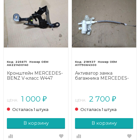
225671
218937
A6221400140
A1179064300
Кронштейн MERCEDES-
Активатор замка
BENZ V-класс W447
багажника MERCEDES-
(2014 - 2025)
BENZ CLA-класс
C117/X117 (2013 - 2016)
1 000
2 700
₽
₽
ЦЕНА:
ЦЕНА:
Осталась 1 штука
Осталась 1 штука
В корзину
В корзину