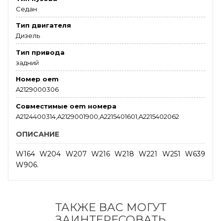
Седан
Тип двигателя
Дизель
Тип привода
задний
Номер oem
A2129000306
Совместимые oem номера
A2124400314,A2129001900,A2215401601,A2215402062
ОПИСАНИЕ
W164 W204 W207 W216 W218 W221 W251 W639
W906.
ТАКЖЕ ВАС МОГУТ
ЗАИНТЕРЕСОВАТЬ