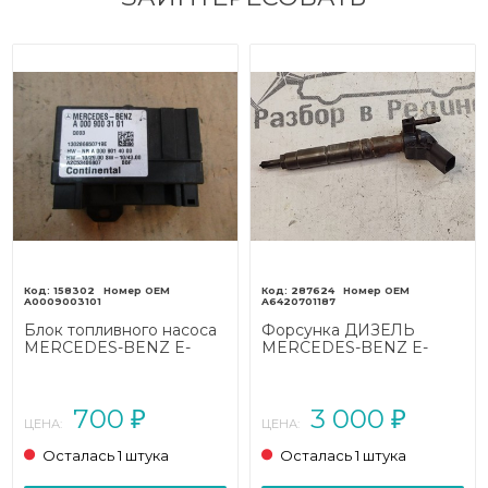
158302
287624
A0009003101
A6420701187
Блок топливного насоса
Форсунка ДИЗЕЛЬ
MERCEDES-BENZ E-
MERCEDES-BENZ E-
класс
класс
W212/S212/C207/A207
W212/S212/C207/A207
рестайлинг (2013 - 2016)
(2009 - 2013)
700
3 000
₽
₽
ЦЕНА:
ЦЕНА:
Осталась 1 штука
Осталась 1 штука