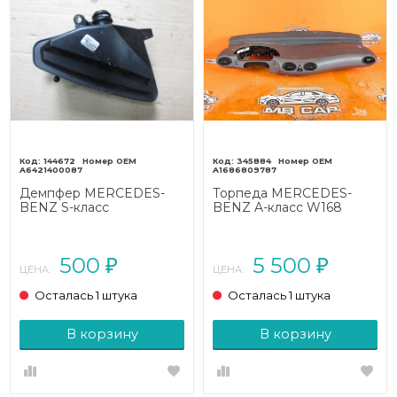
144672
345884
A6421400087
A1686809787
Демпфер MERCEDES-
Торпеда MERCEDES-
BENZ S-класс
BENZ A-класс W168
W222/C217/A217 (2013 -
рестайлинг (2001 - 2004)
2017)
A 170 1.7 AT (95 л.с.)
500
5 500
₽
₽
ЦЕНА:
ЦЕНА:
Осталась 1 штука
Осталась 1 штука
В корзину
В корзину