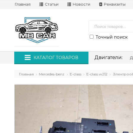
Главная
Статьи
Новости
Реквизиты
Точный поиск
Двигатели:
КАТАЛОГ ТОВАРОВ
Д
Главная
Mercedes-benz
E-class
E-class w212
Электроо