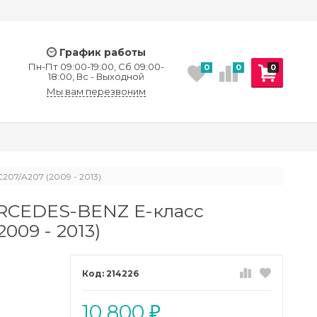
График работы
Пн-Пт 09:00-19:00, Сб 09:00-
0
0
0
18:00, Вс - Выходной
Мы вам перезвоним
07/A207 (2009 - 2013)
RCEDES-BENZ E-класс
009 - 2013)
214226
10 800
₽