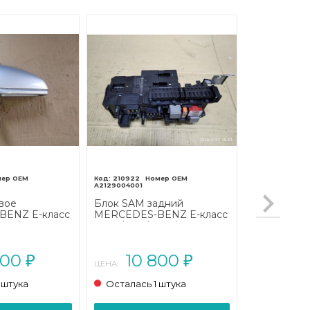
210922
A2129004001
вое
Блок SAM задний
ENZ E-класс
MERCEDES-BENZ E-класс
207/A207
W212/S212/C207/A207
2013 - 2016)
(2009 - 2013)
800
10 800
₽
₽
ЦЕНА:
 штука
Осталась 1 штука