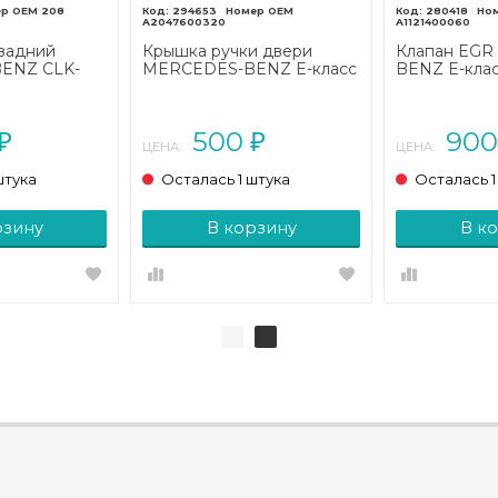
208
294653
280418
A2047600320
A1121400060
задний
Крышка ручки двери
Клапан EGR
ENZ CLK-
MERCEDES-BENZ E-класс
BENZ E-клас
08 (1997 -
W212/S212/C207/A207
(2002 - 2006
рестайлинг (2013 - 2016)
500
90
₽
₽
ЦЕНА:
ЦЕНА:
штука
Осталась 1 штука
Осталась 1
рзину
В корзину
В к