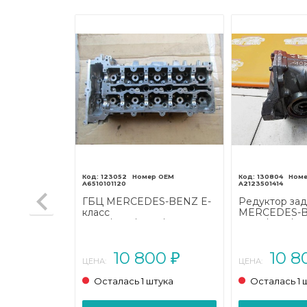
722.908
123052
130804
A6510101120
A2123501414
c
ГБЦ MERCEDES-BENZ E-
Редуктор за
NZ E-класс
класс
MERCEDES-B
7/A207
W212/S212/C207/A207
W212/S212/C2
(2009 - 2013)
(2009 - 2013)
00
10 800
10 
₽
₽
ЦЕНА:
ЦЕНА:
тука
Осталась 1 штука
Осталась 1 