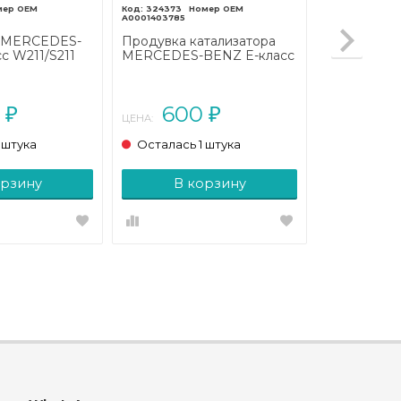
324373
A0001403785
 MERCEDES-
Продувка катализатора
с W211/S211
MERCEDES-BENZ E-класс
)
W211/S211 (2002 - 2006)
0
600
₽
₽
ЦЕНА:
 штука
Осталась 1 штука
орзину
В корзину