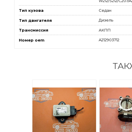
W212/S212/C207/A2
Седан
Тип кузова
Дизель
Тип двигателя
АКПП
Трансмиссия
A212903712
Номер oem
ТАК