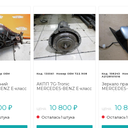
135561
722.908
158243
A2128101016
дний
АКПП 7G-Tronic
Зеркало пра
ENZ E-класс
MERCEDES-BENZ E-класс
MERCEDES-B
07/A207
W212/S212/C207/A207
W212/S212/C
(2009 - 2013)
рестайлинг (
800
10 800
10 
₽
₽
ЦЕНА:
ЦЕНА:
штука
Осталась 1 штука
Осталась 1