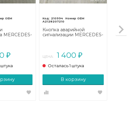
210994
A2128207210
и
Кнопка аварийной
ра MERCEDES-
сигнализации MERCEDES-
сс
BENZ E-класс
207/A207
W212/S212/C207/A207
2013 - 2016)
(2009 - 2013)
00
1 400
₽
₽
ЦЕНА:
 штука
Осталась 1 штука
орзину
В корзину