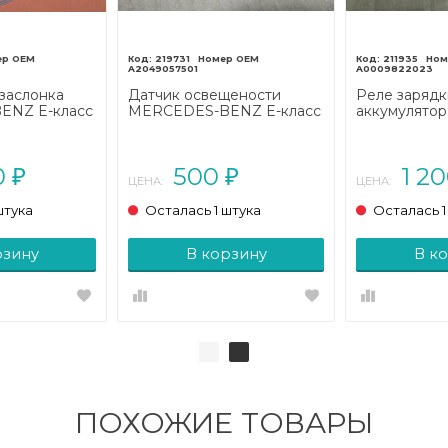
219731
211935
A2049057501
A0009822023
заслонка
Датчик освещености
Реле зарядк
ENZ E-класс
MERCEDES-BENZ E-класс
аккумулято
07/A207
W212/S212/C207/A207
BENZ E-кла
013 - 2016)
(2009 - 2013)
W212/S212/C
рестайлинг (
0
500
1 2
₽
₽
ЦЕНА:
ЦЕНА:
штука
Осталась 1 штука
Осталась 1
рзину
В корзину
В к
ПОХОЖИЕ ТОВАРЫ