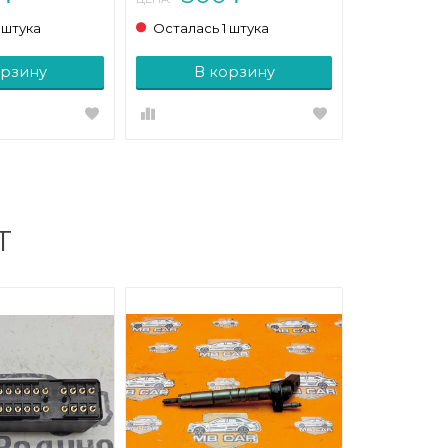
 штука
Осталась 1 штука
орзину
В корзину
Т