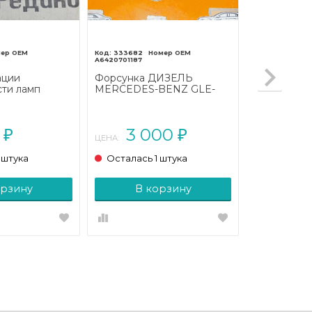
333682
A6420701187
ации
Форсунка ДИЗЕЛЬ
ти ламп
MERCEDES-BENZ GLE-
BENZ W124
класс Coupe C292 (2015 -
124/A124 (1984
2019)
0
3 000
₽
₽
ЦЕНА:
 штука
Осталась 1 штука
орзину
В корзину