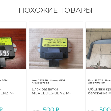
ПОХОЖИЕ ТОВАРЫ
122658
123112
A1635457932
A1637400170
и
Блок раздатки
Обшивка к
ENZ M-
MERCEDES-BENZ M-
багажника 
естайлинг
класс W163 рестайлинг
BENZ M-кла
(2001 - 2005)
рестайлинг (
500
50
₽
₽
ЦЕНА:
ЦЕНА: