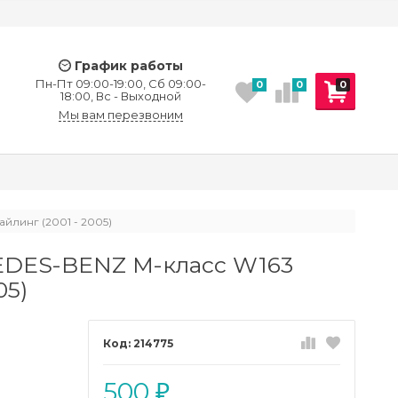
График работы
Пн-Пт 09:00-19:00, Сб 09:00-
0
0
0
18:00, Вс - Выходной
Мы вам перезвоним
йлинг (2001 - 2005)
EDES-BENZ M-класс W163
05)
214775
500
₽