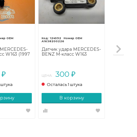
124592
A1638200226
 MERCEDES-
Датчик удара MERCEDES-
с W163 (1997
BENZ M-класс W163
рестайлинг (2001 - 2005)
0
300
₽
₽
ЦЕНА:
 штука
Осталась 1 штука
орзину
В корзину