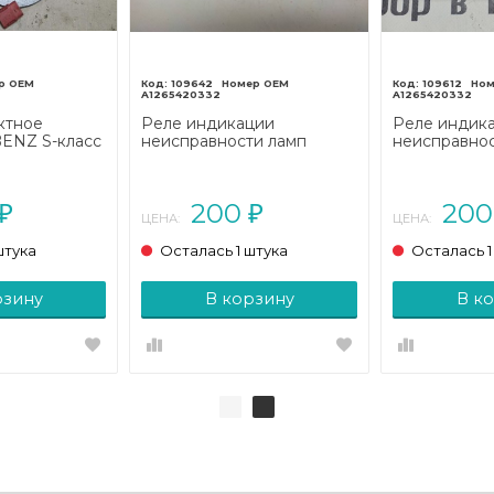
109642
109612
A1265420332
A1265420332
ктное
Реле индикации
Реле индик
ENZ S-класс
неисправности ламп
неисправнос
1998)
MERCEDES-BENZ W124
MERCEDES-
W124/S124/C124/A124 (1984
W124/S124/C
- 1993)
- 1993)
200
20
₽
₽
ЦЕНА:
ЦЕНА:
штука
Осталась 1 штука
Осталась 1
рзину
В корзину
В к