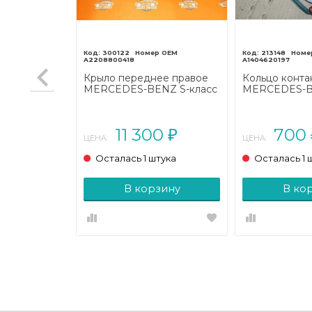
300122
213148
A2208800418
A1404620197
капотная
Крыло переднее правое
Кольцо конта
NZ X-класс
MERCEDES-BENZ S-класс
MERCEDES-B
W220 (1998 - 2005)
W140 (1991 - 
0
11 300
700
₽
₽
ЦЕНА:
ЦЕНА:
тука
Осталась 1 штука
Осталась 1 
зину
В корзину
В ко