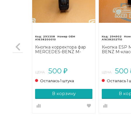
293358
294902
A1638200010
A1638202710
овой
Кнопка корректора фар
Кнопка ESP
NZ M-
MERCEDES-BENZ M-
BENZ M-класс
97 - 2001)
класс W163 (1997 - 2001)
- 2001)
500
500
₽
₽
ЦЕНА:
ЦЕНА:
тука
Осталась 1 штука
Осталась 1 
зину
В корзину
В ко