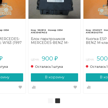
182812
294927
A1635457432
A1638202710
 MERCEDES-
Блок парктроников
Кнопка ESP
 W163 (1997
MERCEDES-BENZ M-
BENZ M-клас
класс W163 рестайлинг
- 2001)
(2001 - 2005)
900
50
₽
₽
ЦЕНА:
ЦЕНА:
штука
Осталась 1 штука
Осталась 1
рзину
В корзину
В к