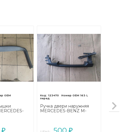
123470
163 L
перед
рышки
Ручка двери наружняя
MERCEDES-
MERCEDES-BENZ M-
сс W163
класс W163 рестайлинг
2001 - 2005)
(2001 - 2005)
0
500
₽
₽
ЦЕНА: