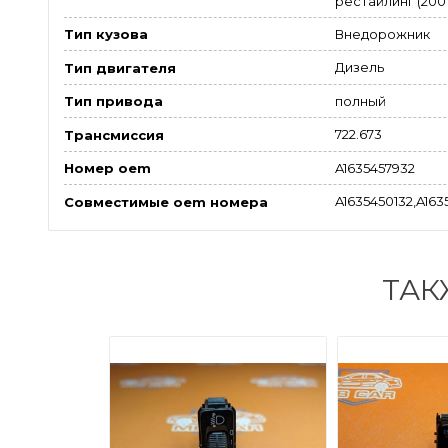
рестайлинг (2001
Внедорожник
Тип кузова
Дизель
Тип двигателя
полный
Тип привода
722.673
Трансмиссия
A1635457932
Номер oem
A1635450132,A163
Совместимые oem номера
ТАК