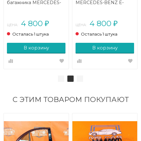
багажника MERCEDES-
MERCEDES-BENZ E-
BENZ E-класс
класс
W212/S212/C207/A207
W212/S212/C207/A207
(2009 - 2013)
(2009 - 2013)
4 800
4 800
₽
₽
ЦЕНА:
ЦЕНА:
Осталась 1 штука
Осталась 1 штука
В корзину
В корзину
С ЭТИМ ТОВАРОМ ПОКУПАЮТ