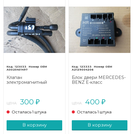
123033
123333
A0025401497
A2129004206
Клапан
Блок двери MERCEDES-
электромагнитный
BENZ E-класс
MERCEDES-BENZ E-
W212/S212/C207/A207
класс
(2009 - 2013)
W212/S212/C207/A207
300
400
(2009 - 2013)
₽
₽
ЦЕНА:
ЦЕНА:
Осталась 1 штука
Осталась 1 штука
В корзину
В корзину