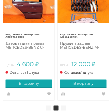
345893
347485
A2037300805
A1643240404
Дверь задняя правая
Пружина задняя
MERCEDES-BENZ C-
MERCEDES-BENZ M-
класс W203/S203/CL203
класс W166 (2011 - 2015)
рестайлинг (2004 - 2008)
ML 350 3.5 4MATIC 7G-
Tronic (306 л.с.)
4 600
12 000
₽
₽
ЦЕНА:
ЦЕНА:
Осталась 1 штука
Осталась 1 штука
В корзину
В корзину