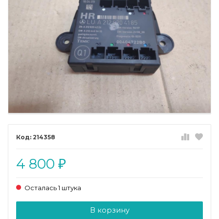
214358
4 800
₽
Осталась 1 штука
Добавляется...
Добавлен
В корзину