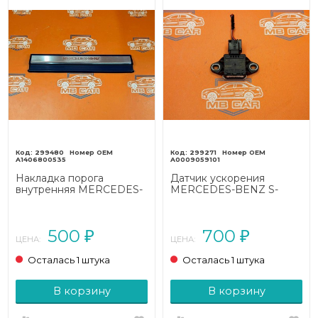
299480
299271
A1406800535
A0009059101
Накладка порога
Датчик ускорения
внутренняя MERCEDES-
MERCEDES-BENZ S-
BENZ S-класс W140 (1991
класс AMG
- 1998)
W222/C217/A217 (2013 -
2017)
500
700
₽
₽
ЦЕНА:
ЦЕНА:
Осталась 1 штука
Осталась 1 штука
В корзину
В корзину