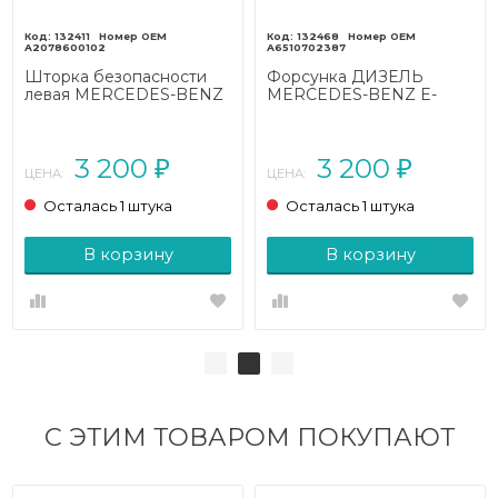
132411
132468
A2078600102
A6510702387
Шторка безопасности
Форсунка ДИЗЕЛЬ
левая MERCEDES-BENZ
MERCEDES-BENZ E-
E-класс
класс
W212/S212/C207/A207
W212/S212/C207/A207
рестайлинг (2013 - 2016)
рестайлинг (2013 - 2016)
3 200
3 200
₽
₽
ЦЕНА:
ЦЕНА:
Осталась 1 штука
Осталась 1 штука
В корзину
В корзину
С ЭТИМ ТОВАРОМ ПОКУПАЮТ