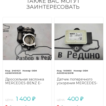
ТАКЖЕ ВАС МОГУТ
ЗАИНТЕРЕСОВАТЬ
240921
105855
A2661410525
A0055422618
Дроссельная заслонка
Датчик поперечного
MERCEDES-BENZ E-
ускорения MERCEDES-
класс
BENZ E-класс
W212/S212/C207/A207
W212/S212/C207/A207
(2009 - 2013)
(2009 - 2013)
1 400
400
₽
₽
ЦЕНА:
ЦЕНА: