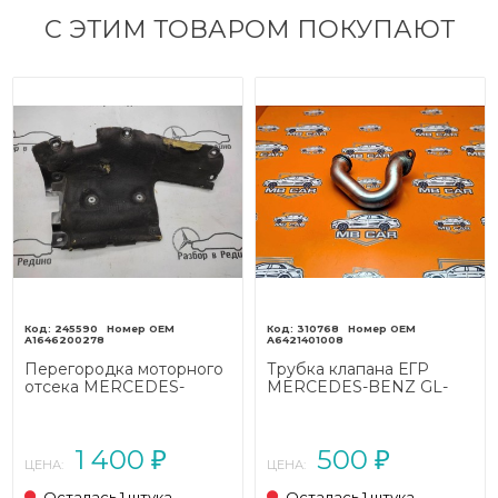
С ЭТИМ ТОВАРОМ ПОКУПАЮТ
245590
310768
A1646200278
A6421401008
Перегородка моторного
Трубка клапана ЕГР
отсека MERCEDES-
MERCEDES-BENZ GL-
BENZ M-класс W164
класс X164 (2006 - 2009)
(2005 - 2008)
1 400
500
₽
₽
ЦЕНА:
ЦЕНА:
Осталась 1 штука
Осталась 1 штука