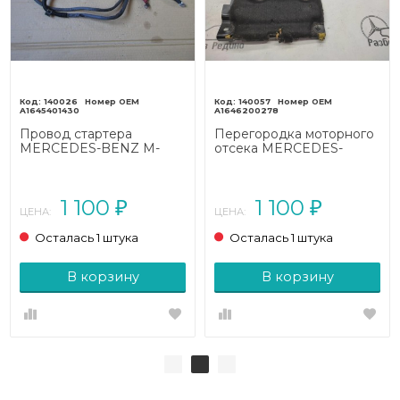
140026
140057
A1645401430
A1646200278
Провод стартера
Перегородка моторного
MERCEDES-BENZ M-
отсека MERCEDES-
класс W164 (2005 - 2008)
BENZ M-класс W164
(2005 - 2008)
1 100
1 100
₽
₽
ЦЕНА:
ЦЕНА:
Осталась 1 штука
Осталась 1 штука
В корзину
В корзину