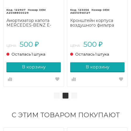
122907
123056
A2048800029
A6510940127
Амортизатор капота
Кронштейн корпуса
MERCEDES-BENZ E-
воздушного фильтра
класс
MERCEDES-BENZ E-
W212/S212/C207/A207
класс
(2009 - 2013)
W212/S212/C207/A207
500
500
(2009 - 2013)
₽
₽
ЦЕНА:
ЦЕНА:
Осталась 1 штука
Осталась 1 штука
В корзину
В корзину
С ЭТИМ ТОВАРОМ ПОКУПАЮТ