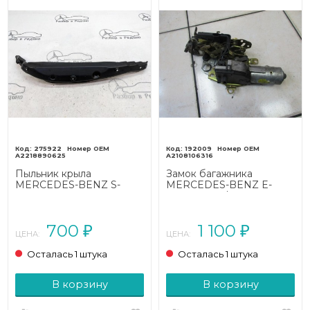
275922
192009
A2218890625
A2108106316
Пыльник крыла
Замок багажника
MERCEDES-BENZ S-
MERCEDES-BENZ E-
класс W221 (2005 - 2009)
класс W210/S210 (1995 -
1999)
700
1 100
₽
₽
ЦЕНА:
ЦЕНА:
Осталась 1 штука
Осталась 1 штука
В корзину
В корзину