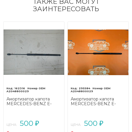
ТАКЖЕ ВАС МОГУТ
ЗАИНТЕРЕСОВАТЬ
162316
295584
A2048800029
A2048800029
Амортизатор капота
Амортизатор капота
MERCEDES-BENZ E-
MERCEDES-BENZ E-
класс
класс
W212/S212/C207/A207
W212/S212/C207/A207
(2009 - 2013)
(2009 - 2013)
500
500
₽
₽
ЦЕНА:
ЦЕНА: