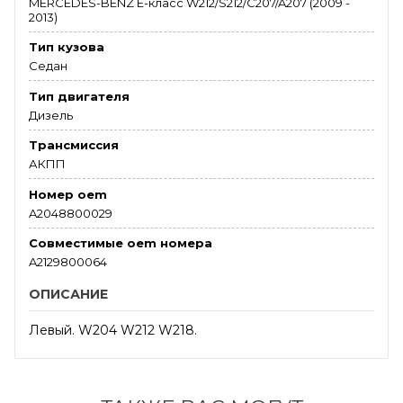
MERCEDES-BENZ E-класс W212/S212/C207/A207 (2009 -
2013)
Тип кузова
Седан
Тип двигателя
Дизель
Трансмиссия
АКПП
Номер oem
A2048800029
Совместимые oem номера
A2129800064
ОПИСАНИЕ
Левый. W204 W212 W218.