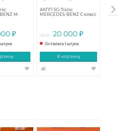
nic
АКПП 5G-Tronic
BENZ M-
MERCEDES-BENZ C-класс
рестайлинг
W204/S204 (2006 - 2011)
) ML 270 CDI
 (163 л.с.)
000
20 000
₽
₽
ЦЕНА:
 штука
Осталась 1 штука
орзину
В корзину