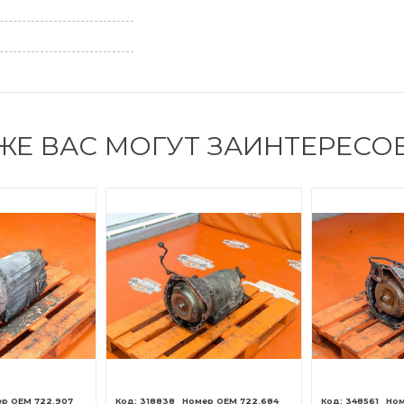
ЖЕ ВАС МОГУТ ЗАИНТЕРЕСО
722.907
318838
722.684
348561