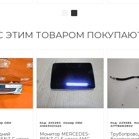
С ЭТИМ ТОВАРОМ ПОКУПАЮ
205283
229586
A1669001420
A1778682800
дний
Монитор MERCEDES-
Трубопрово