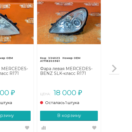
334023
A1718203961
я MERCEDES-
Фара левая MERCEDES-
асс R171
BENZ SLK-класс R171
)
(2004 - 2008)
000
18 000
₽
₽
ЦЕНА:
 штука
Осталась 1 штука
орзину
В корзину