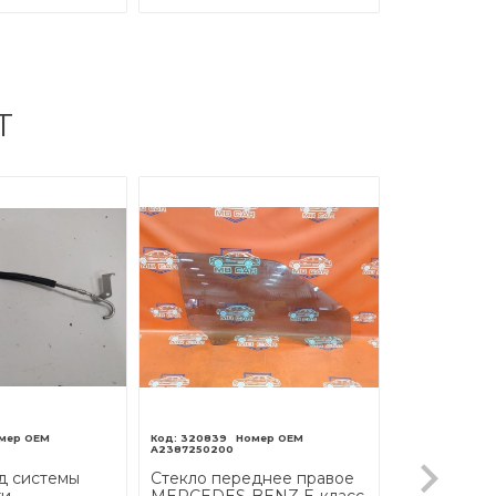
Т
320839
A2387250200
д системы
Стекло переднее правое