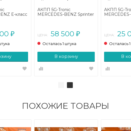
ic
АКПП 5G-Tronic
АКПП 5G-Tro
ENZ E-класс
MERCEDES-BENZ Sprinter
MERCEDES-
1 рестайлинг
W906 (2006 - 2019)
класс W163 
(2001 - 2005
2.7 4MATIC AT
000
58 500
25 
₽
₽
ЦЕНА:
ЦЕНА:
штука
Осталась 1 штука
Осталась 1
рзину
В корзину
В к
ПОХОЖИЕ ТОВАРЫ