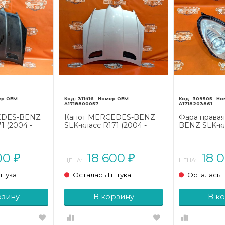
311416
309505
A1718800057
A1718203861
EDES-BENZ
Капот MERCEDES-BENZ
Фара права
1 (2004 -
SLK-класс R171 (2004 -
BENZ SLK-кл
2008)
(2004 - 2008
00
18 600
18 
₽
₽
ЦЕНА:
ЦЕНА:
штука
Осталась 1 штука
Осталась 1
рзину
В корзину
В к