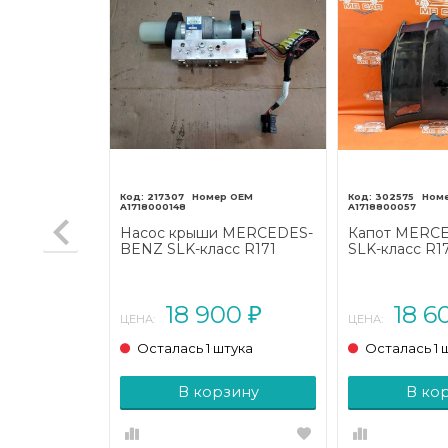
217307
302575
A1718000148
A1718800057
 MERCEDES-
Насос крыши MERCEDES-
Капот MERC
с R171
BENZ SLK-класс R171
SLK-класс R17
(2004 - 2008)
2008)
00
18 900
18 6
₽
₽
ЦЕНА:
ЦЕНА:
тука
Осталась 1 штука
Осталась 1 
зину
В корзину
В ко