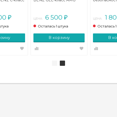
ENZ C-класс
BENZ GLE-класс AMG
безопаснос
L203
Coupe C292 (2015 - 2019)
MERCEDES-B
004 - 2008)
W177 (2018 -
400
6 500
1 8
₽
₽
ЦЕНА:
ЦЕНА:
штука
Осталась 1 штука
Осталась 1
рзину
В корзину
В к