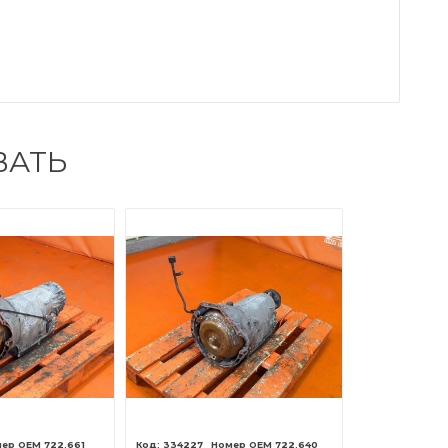
ВАТЬ
722.661
334227
722.640