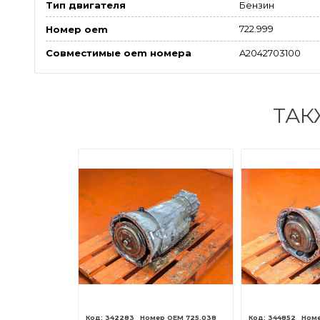
Бензин
Тип двигателя
722.999
Номер oem
A2042703100
Совместимые oem номера
ТАК
722.640
342283
725.038
344852