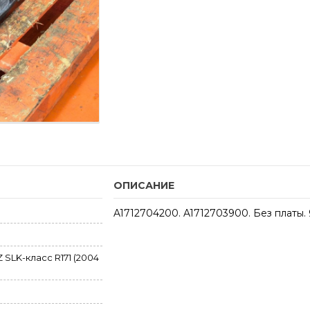
ОПИСАНИЕ
A1712704200. A1712703900. Без платы.
LK-класс R171 (2004