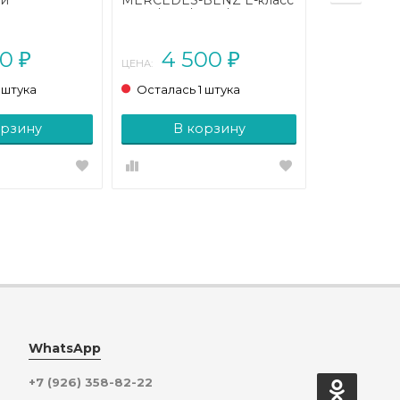
ти
MERCEDES-BENZ E-класс
ENZ A-класс
W213/S213/C238/A238 (2016
 2023)
- 2021)
00
4 500
₽
₽
ЦЕНА:
 штука
Осталась 1 штука
орзину
В корзину
WhatsApp
+7 (926) 358-82-22