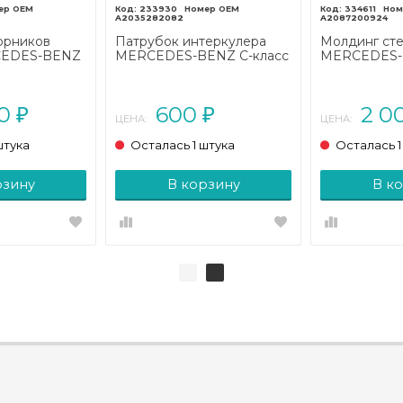
233930
334611
A2035282082
A2087200924
орников
Патрубок интеркулера
Молдинг сте
CEDES-BENZ
MERCEDES-BENZ C-класс
MERCEDES-
(2018 - 2023)
W203/S203/CL203 (2000 -
класс C208/
2004)
рестайлинг (
00
600
2 0
₽
₽
ЦЕНА:
ЦЕНА:
штука
Осталась 1 штука
Осталась 1
рзину
В корзину
В к