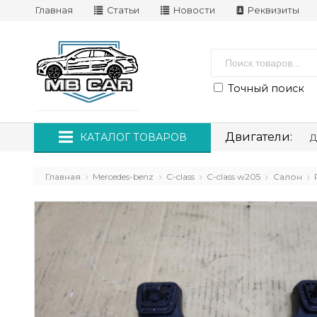
Главная
Статьи
Новости
Реквизиты
Точный поиск
Двигатели:
КАТАЛОГ ТОВАРОВ
Д
Главная
Mercedes-benz
C-class
C-class w205
Салон