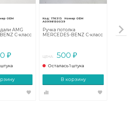
176313
A0998150039
едали AMG
Ручка потолка
ENZ C-класс
MERCEDES-BENZ C-класс
C205/A205
W205/S205/C205/A205
(2014 - 2018)
00
500
₽
₽
ЦЕНА:
 штука
Осталась 1 штука
орзину
В корзину