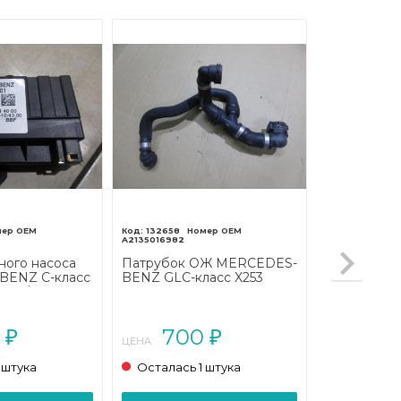
132658
A2135016982
ного насоса
Патрубок ОЖ MERCEDES-
ENZ C-класс
BENZ GLC-класс X253
C205/A205
(2015 - 2019)
0
700
₽
₽
ЦЕНА:
 штука
Осталась 1 штука