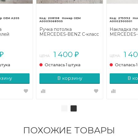
A205
208158
275992
A0009068905
A0002900501
а
Ручка потолка
Накладка п
елей
MERCEDES-BENZ C-класс
MERCEDES-B
ENZ C-класс
W205/S205/C205/A205
W205/S205/
205/A205
(2014 - 2018)
(2014 - 2018)
1 400
1 4
₽
₽
ЦЕНА:
ЦЕНА:
штука
Осталась 1 штука
Осталась 1
рзину
В корзину
В к
ПОХОЖИЕ ТОВАРЫ