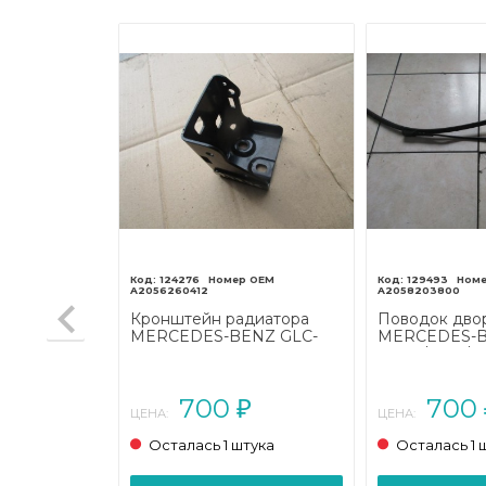
124276
129493
A2056260412
A2058203800
ительный
Кронштейн радиатора
Поводок дво
NZ GLC-
MERCEDES-BENZ GLC-
MERCEDES-B
53 (2016 -
класс Coupe C253 (2016 -
W205/S205/C
2019)
(2014 - 2018)
700
700
₽
₽
ЦЕНА:
ЦЕНА:
тука
Осталась 1 штука
Осталась 1 