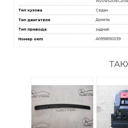
W205/S205/C205/A
Седан
Тип кузова
Дизель
Тип двигателя
задний
Тип привода
A0998150039
Номер oem
ТАК