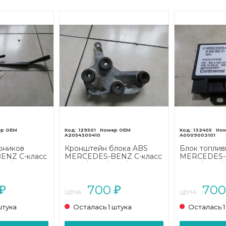
129501
132405
A2054300410
A0009003101
рников
Кронштейн блока ABS
Блок топлив
ENZ C-класс
MERCEDES-BENZ C-класс
MERCEDES-B
205/A205
W205/S205/C205/A205
W205/S205/
(2014 - 2018)
(2014 - 2018)
700
70
₽
₽
ЦЕНА:
ЦЕНА:
штука
Осталась 1 штука
Осталась 1