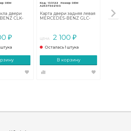
133122
A2537302103
кла двери
Карта двери задняя левая
BENZ CLK-
MERCEDES-BENZ GLC-
A208
класс X253 (2015 - 2019)
1999 - 2003)
00
2 100
₽
₽
ЦЕНА:
 штука
Осталась 1 штука
орзину
В корзину