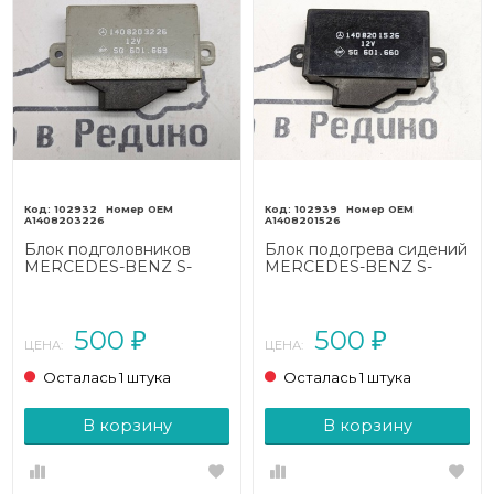
102932
102939
A1408203226
A1408201526
Блок подголовников
Блок подогрева сидений
MERCEDES-BENZ S-
MERCEDES-BENZ S-
класс W140 (1991 - 1998)
класс W140 (1991 - 1998)
500
500
₽
₽
ЦЕНА:
ЦЕНА:
Осталась 1 штука
Осталась 1 штука
В корзину
В корзину