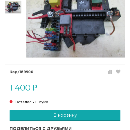
189900
1 400
₽
Осталась 1 штука
Добавляется...
Добавлен
В корзину
ПОДЕЛИТЬСЯ С ДРУЗЬЯМИ