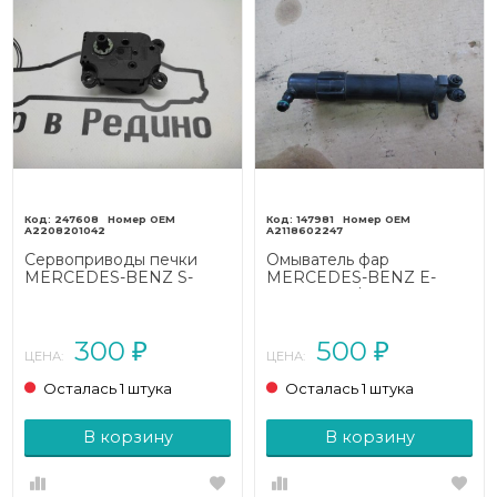
247608
147981
A2208201042
A2118602247
Сервоприводы печки
Омыватель фар
MERCEDES-BENZ S-
MERCEDES-BENZ E-
класс W220 рестайлинг
класс W211/S211
(2002 - 2005)
рестайлинг (2006 - 2009)
300
500
₽
₽
ЦЕНА:
ЦЕНА:
Осталась 1 штука
Осталась 1 штука
В корзину
В корзину