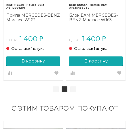
112538
122654
A6112001201
A1635459032
Помпа MERCEDES-BENZ
Блок EAM MERCEDES-
M-класс W163
BENZ M-класс W163
рестайлинг (2001 - 2005)
рестайлинг (2001 - 2005)
1 400
1 400
₽
₽
ЦЕНА:
ЦЕНА:
Осталась 1 штука
Осталась 1 штука
В корзину
В корзину
С ЭТИМ ТОВАРОМ ПОКУПАЮТ