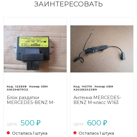
ЗАИНТЕРЕСОВАТЬ
122658
143719
A1635457932
A2028202389
Блок раздатки
Антенна MERCEDES-
MERCEDES-BENZ M-
BENZ M-класс W163
класс W163 рестайлинг
рестайлинг (2001 - 2005)
(2001 - 2005)
500
600
₽
₽
ЦЕНА:
ЦЕНА:
Осталась 1 штука
Осталась 1 штука